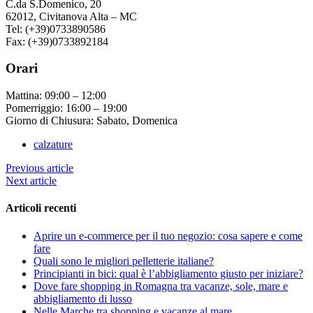
C.da S.Domenico, 20
62012, Civitanova Alta – MC
Tel: (+39)0733890586
Fax: (+39)0733892184
Orari
Mattina: 09:00 – 12:00
Pomerriggio: 16:00 – 19:00
Giorno di Chiusura: Sabato, Domenica
calzature
Previous article
Next article
Articoli recenti
Aprire un e-commerce per il tuo negozio: cosa sapere e come
fare
Quali sono le migliori pelletterie italiane?
Principianti in bici: qual è l’abbigliamento giusto per iniziare?
Dove fare shopping in Romagna tra vacanze, sole, mare e
abbigliamento di lusso
Nelle Marche tra shopping e vacanze al mare