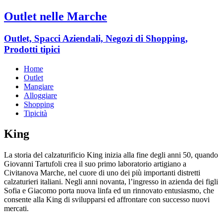
Outlet nelle Marche
Outlet, Spacci Aziendali, Negozi di Shopping,
Prodotti tipici
Home
Outlet
Mangiare
Alloggiare
Shopping
Tipicità
King
La storia del calzaturificio King inizia alla fine degli anni 50, quando
Giovanni Tartufoli crea il suo primo laboratorio artigiano a
Civitanova Marche, nel cuore di uno dei più importanti distretti
calzaturieri italiani. Negli anni novanta, l’ingresso in azienda dei figli
Sofia e Giacomo porta nuova linfa ed un rinnovato entusiasmo, che
consente alla King di svilupparsi ed affrontare con successo nuovi
mercati.