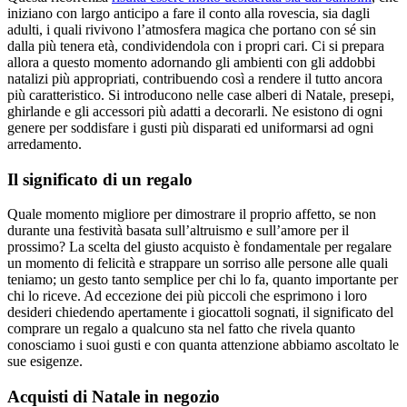
iniziano con largo anticipo a fare il conto alla rovescia, sia dagli
adulti, i quali rivivono l’atmosfera magica che portano con sé sin
dalla più tenera età, condividendola con i propri cari. Ci si prepara
allora a questo momento adornando gli ambienti con gli addobbi
natalizi più appropriati, contribuendo così a rendere il tutto ancora
più caratteristico. Si introducono nelle case alberi di Natale, presepi,
ghirlande e gli accessori più adatti a decorarli. Ne esistono di ogni
genere per soddisfare i gusti più disparati ed uniformarsi ad ogni
arredamento.
Il significato di un regalo
Quale momento migliore per dimostrare il proprio affetto, se non
durante una festività basata sull’altruismo e sull’amore per il
prossimo? La scelta del giusto acquisto è fondamentale per regalare
un momento di felicità e strappare un sorriso alle persone alle quali
teniamo; un gesto tanto semplice per chi lo fa, quanto importante per
chi lo riceve. Ad eccezione dei più piccoli che esprimono i loro
desideri chiedendo apertamente i giocattoli sognati, il significato del
comprare un regalo a qualcuno sta nel fatto che rivela quanto
conosciamo i suoi gusti e con quanta attenzione abbiamo ascoltato le
sue esigenze.
Acquisti di Natale in negozio