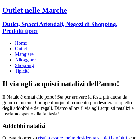
Outlet nelle Marche
Outlet, Spacci Aziendali, Negozi di Shopping,
Prodotti tipici
Home
Outlet
Mangiare
Alloggiare
Shopping
Tipicità
Il via agli acquisti natalizi dell’anno!
Il Natale è ormai alle porte! Sta per arrivare la festa più attesa da
grandi e piccini. Giunge dunque il momento più desiderato, quello
degli addobbi e dei regali. Diamo allora il via agli acquisti natalizi e
lasciamo spazio alla fantasia!
Addobbi natalizi
Questa ricorrenza
risulta essere molto desiderata sia dai bambini
, che