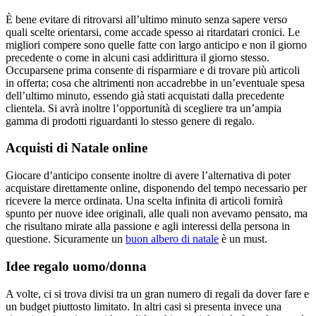
È bene evitare di ritrovarsi all’ultimo minuto senza sapere verso
quali scelte orientarsi, come accade spesso ai ritardatari cronici. Le
migliori compere sono quelle fatte con largo anticipo e non il giorno
precedente o come in alcuni casi addirittura il giorno stesso.
Occuparsene prima consente di risparmiare e di trovare più articoli
in offerta; cosa che altrimenti non accadrebbe in un’eventuale spesa
dell’ultimo minuto, essendo già stati acquistati dalla precedente
clientela. Si avrà inoltre l’opportunità di scegliere tra un’ampia
gamma di prodotti riguardanti lo stesso genere di regalo.
Acquisti di Natale online
Giocare d’anticipo consente inoltre di avere l’alternativa di poter
acquistare direttamente online, disponendo del tempo necessario per
ricevere la merce ordinata. Una scelta infinita di articoli fornirà
spunto per nuove idee originali, alle quali non avevamo pensato, ma
che risultano mirate alla passione e agli interessi della persona in
questione. Sicuramente un
buon albero di natale
è un must.
Idee regalo uomo/donna
A volte, ci si trova divisi tra un gran numero di regali da dover fare e
un budget piuttosto limitato. In altri casi si presenta invece una