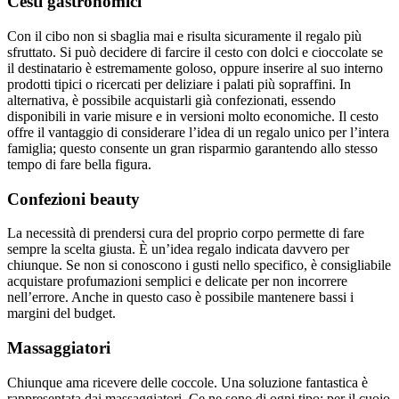
Cesti gastronomici
Con il cibo non si sbaglia mai e risulta sicuramente il regalo più
sfruttato. Si può decidere di farcire il cesto con dolci e cioccolate se
il destinatario è estremamente goloso, oppure inserire al suo interno
prodotti tipici o ricercati per deliziare i palati più sopraffini. In
alternativa, è possibile acquistarli già confezionati, essendo
disponibili in varie misure e in versioni molto economiche. Il cesto
offre il vantaggio di considerare l’idea di un regalo unico per l’intera
famiglia; questo consente un gran risparmio garantendo allo stesso
tempo di fare bella figura.
Confezioni beauty
La necessità di prendersi cura del proprio corpo permette di fare
sempre la scelta giusta. È un’idea regalo indicata davvero per
chiunque. Se non si conoscono i gusti nello specifico, è consigliabile
acquistare profumazioni semplici e delicate per non incorrere
nell’errore. Anche in questo caso è possibile mantenere bassi i
margini del budget.
Massaggiatori
Chiunque ama ricevere delle coccole. Una soluzione fantastica è
rappresentata dai massaggiatori. Ce ne sono di ogni tipo; per il cuoio