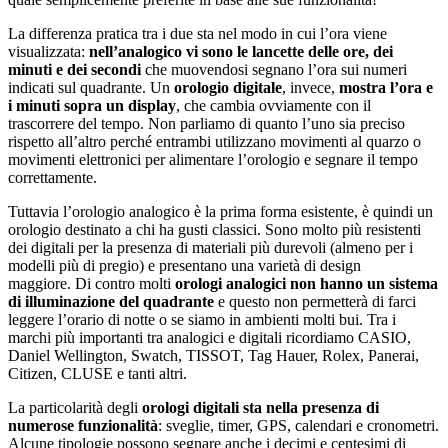
La differenza pratica tra i due sta nel modo in cui l’ora viene
visualizzata:
nell’analogico vi sono le lancette delle ore, dei
minuti e dei secondi
che muovendosi segnano l’ora sui numeri
indicati sul quadrante. Un
orologio digitale
, invece,
mostra l’ora e
i minuti sopra un display
, che cambia ovviamente con il
trascorrere del tempo. Non parliamo di quanto l’uno sia preciso
rispetto all’altro perché entrambi utilizzano movimenti al quarzo o
movimenti elettronici per alimentare l’orologio e segnare il tempo
correttamente.
Tuttavia l’orologio analogico è la prima forma esistente, è quindi un
orologio destinato a chi ha gusti classici. Sono molto più resistenti
dei digitali per la presenza di materiali più durevoli (almeno per i
modelli più di pregio) e presentano una varietà di design
maggiore. Di contro molti
orologi analogici non hanno un sistema
di illuminazione del quadrante
e questo non permetterà di farci
leggere l’orario di notte o se siamo in ambienti molti bui. Tra i
marchi più importanti tra analogici e digitali ricordiamo CASIO,
Daniel Wellington, Swatch, TISSOT, Tag Hauer, Rolex, Panerai,
Citizen, CLUSE e tanti altri.
La particolarità degli
orologi digitali sta nella presenza di
numerose funzionalità
: sveglie, timer, GPS, calendari e cronometri.
Alcune tipologie possono segnare anche i decimi e centesimi di