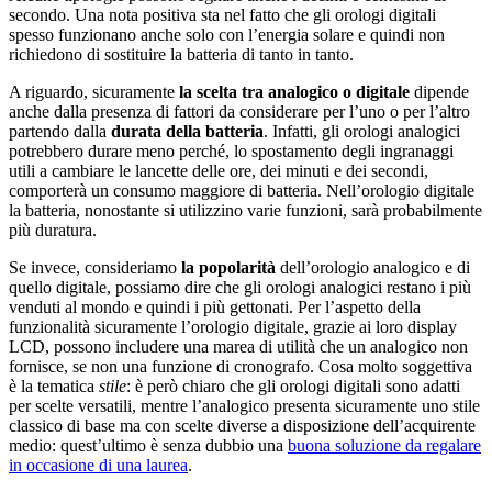
secondo. Una nota positiva sta nel fatto che gli orologi digitali
spesso funzionano anche solo con l’energia solare e quindi non
richiedono di sostituire la batteria di tanto in tanto.
A riguardo, sicuramente
la scelta tra analogico o digitale
dipende
anche dalla presenza di fattori da considerare per l’uno o per l’altro
partendo dalla
durata della batteria
. Infatti, gli orologi analogici
potrebbero durare meno perché, lo spostamento degli ingranaggi
utili a cambiare le lancette delle ore, dei minuti e dei secondi,
comporterà un consumo maggiore di batteria. Nell’orologio digitale
la batteria, nonostante si utilizzino varie funzioni, sarà probabilmente
più duratura.
Se invece, consideriamo
la popolarità
dell’orologio analogico e di
quello digitale, possiamo dire che gli orologi analogici restano i più
venduti al mondo e quindi i più gettonati. Per l’aspetto della
funzionalità sicuramente l’orologio digitale, grazie ai loro display
LCD, possono includere una marea di utilità che un analogico non
fornisce, se non una funzione di cronografo. Cosa molto soggettiva
è la tematica
stile
: è però chiaro che gli orologi digitali sono adatti
per scelte versatili, mentre l’analogico presenta sicuramente uno stile
classico di base ma con scelte diverse a disposizione dell’acquirente
medio: quest’ultimo è senza dubbio una
buona soluzione da regalare
in occasione di una laurea
.