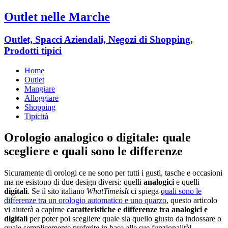
Outlet nelle Marche
Outlet, Spacci Aziendali, Negozi di Shopping,
Prodotti tipici
Home
Outlet
Mangiare
Alloggiare
Shopping
Tipicità
Orologio analogico o digitale: quale
scegliere e quali sono le differenze
Sicuramente di orologi ce ne sono per tutti i gusti, tasche e occasioni
ma ne esistono di due design diversi: quelli
analogici
e quelli
digitali
. Se il sito italiano
WhatTimeisIt
ci spiega
quali sono le
differenze tra un orologio automatico e uno quarzo
, questo articolo
vi aiuterà a capirne
caratteristiche e differenze tra analogici e
digitali
per poter poi scegliere quale sia quello giusto da indossare o
quale semplicemente preferite in base alle sue funzionalità!