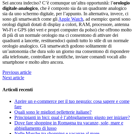
Sei ancora indeciso? C’è comunque un’altra opportunità: l’
orologio
digitale-analogico
, che è composto sia da un quadrante analogico
sia da uno schermo digitale, per l’appunto. In alternativa, invece, ci
sono gli smartwatch come gli
Apple Watch
, ad esempio: questi sono
orologi digitali dotati di display a colori, RAM, processore, antenna
Wi-Fi e GPS (dei veri e propri computer da polso) che offrono molto
di più di un normale orologio ma ci consentono di attivare dei
quadranti a lancette, restituendoci quindi tutto lo stile di un normale
orologio analogico. Gli smartwatch godono solitamente di
un’autonomia che dura solo un giorno ma consentono di rispondere
alla telefonate, controllare le notifiche, inviare comandi vocali allo
smartphone e molto altro ancora.
Previous article
Next article
Articoli recenti
Aprire un e-commerce per il tuo negozio: cosa sapere e come
fare
Quali sono le migliori pelletterie italiane?
Principianti in bici: qual è l’abbigliamento giusto per iniziare?
Dove fare shopping in Romagna tra vacanze, sole, mare e
abbigliamento di lusso
Nelle Marche tra shopping e vacanze al mare