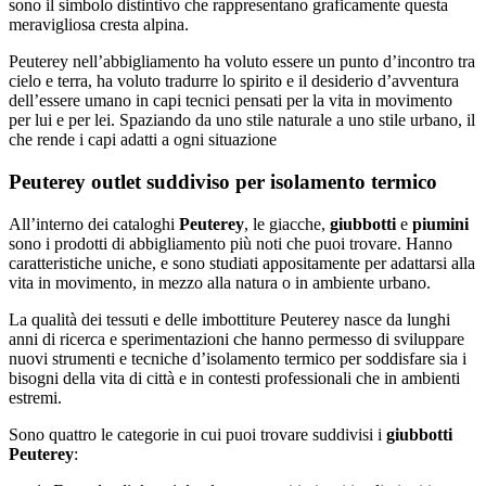
sono il simbolo distintivo che rappresentano graficamente questa
meravigliosa cresta alpina.
Peuterey nell’abbigliamento ha voluto essere un punto d’incontro tra
cielo e terra, ha voluto tradurre lo spirito e il desiderio d’avventura
dell’essere umano in capi tecnici pensati per la vita in movimento
per lui e per lei. Spaziando da uno stile naturale a uno stile urbano, il
che rende i capi adatti a ogni situazione
Peuterey outlet suddiviso per isolamento termico
All’interno dei cataloghi
Peuterey
, le giacche,
giubbotti
e
piumini
sono i prodotti di abbigliamento più noti che puoi trovare. Hanno
caratteristiche uniche, e sono studiati appositamente per adattarsi alla
vita in movimento, in mezzo alla natura o in ambiente urbano.
La qualità dei tessuti e delle imbottiture Peuterey nasce da lunghi
anni di ricerca e sperimentazioni che hanno permesso di sviluppare
nuovi strumenti e tecniche d’isolamento termico per soddisfare sia i
bisogni della vita di città e in contesti professionali che in ambienti
estremi.
Sono quattro le categorie in cui puoi trovare suddivisi i
giubbotti
Peuterey
: