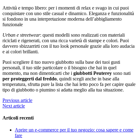
Attività e tempo libero: per i momenti di relax e svago in cui puoi
conquistare con uno stile casual e dinamico. Eleganza e funzionalità
si fondono in una interpretazione moderna dell’abbigliamento
funzionale
Urban e streetwear
: questi modelli sono realizzati con materiali
riciclati e rigenerati, con una ricca varietà di stampe e colori. Puoi
davvero sbizzarrirti con il tuo look personale grazie alla loro audacia
e ai colori brillanti.
Puoi scegliere il tuo nuovo giubbotto sulla base dei tuoi gusti
personali, il tuo stile particolare o il bisogno che hai in quel
momento, ma non dimenticarti che i
giubbotti Peuterey
sono nati
per proteggerti dal freddo
, quindi scegli anche in base alla
temperatura, sfrutta pure la lista che hai letto poco fa per capire quale
tipo di giubbotto o piumino si adatta meglio alla tua situazione.
Previous article
Next article
Articoli recenti
Aprire un e-commerce per il tuo negozio: cosa sapere e come
fare