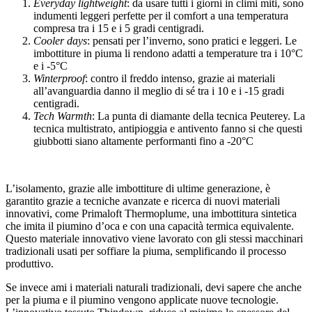
Everyday lightweight
: da usare tutti i giorni in climi miti, sono
indumenti leggeri perfette per il comfort a una temperatura
compresa tra i 15 e i 5 gradi centigradi.
Cooler days
: pensati per l’inverno, sono pratici e leggeri. Le
imbottiture in piuma li rendono adatti a temperature tra i 10°C
e i -5°C
Winterproof
: contro il freddo intenso, grazie ai materiali
all’avanguardia danno il meglio di sé tra i 10 e i -15 gradi
centigradi.
Tech Warmth
: La punta di diamante della tecnica Peuterey. La
tecnica multistrato, antipioggia e antivento fanno si che questi
giubbotti siano altamente performanti fino a -20°C
L’isolamento, grazie alle imbottiture di ultime generazione, è
garantito grazie a tecniche avanzate e ricerca di nuovi materiali
innovativi, come Primaloft Thermoplume, una imbottitura sintetica
che imita il piumino d’oca e con una capacità termica equivalente.
Questo materiale innovativo viene lavorato con gli stessi macchinari
tradizionali usati per soffiare la piuma, semplificando il processo
produttivo.
Se invece ami i materiali naturali tradizionali, devi sapere che anche
per la piuma e il piumino vengono applicate nuove tecnologie.