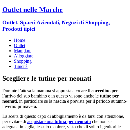
Outlet nelle Marche
Outlet, Spacci Aziendali, Negozi di Shopping,
Prodotti tipici
Home
Outlet
Mangiare
Alloggiare
Shopping
Tipicità
Scegliere le tutine per neonati
Durante l’attesa la mamma si appresta a creare il
corredino
per
l’arrivo del suo bambino e in questo vi sono anche le
tutine per
neonati
, in particolare se la nascita è prevista per il periodo autunno-
inverno-primavera.
La scelta di questo capo di abbigliamento è da farsi con attenzione,
per evitare di
acquistare una
tutina per neonato
che non sia
adeguata in taglia, tessuto e colore, visto che di solito i genitori le