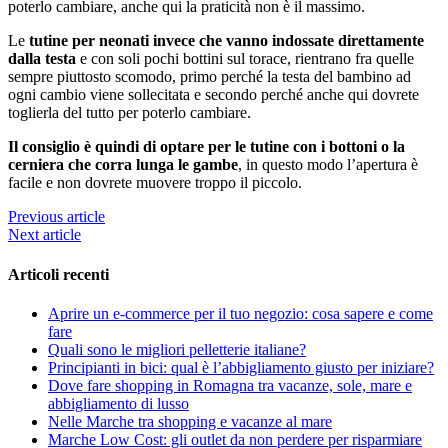
poterlo cambiare, anche qui la praticità non è il massimo.
Le
tutine per neonati invece che vanno indossate direttamente
dalla testa
e con soli pochi bottini sul torace, rientrano fra quelle
sempre piuttosto scomodo, primo perché la testa del bambino ad
ogni cambio viene sollecitata e secondo perché anche qui dovrete
toglierla del tutto per poterlo cambiare.
Il consiglio è quindi di optare per le tutine con i bottoni o la
cerniera che corra lunga le gambe
, in questo modo l’apertura è
facile e non dovrete muovere troppo il piccolo.
Previous article
Next article
Articoli recenti
Aprire un e-commerce per il tuo negozio: cosa sapere e come
fare
Quali sono le migliori pelletterie italiane?
Principianti in bici: qual è l’abbigliamento giusto per iniziare?
Dove fare shopping in Romagna tra vacanze, sole, mare e
abbigliamento di lusso
Nelle Marche tra shopping e vacanze al mare
Marche Low Cost: gli outlet da non perdere per risparmiare