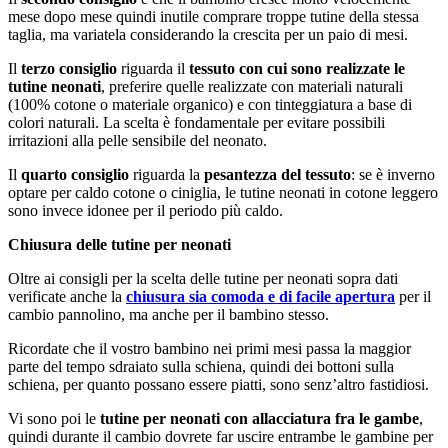
mese dopo mese quindi inutile comprare troppe tutine della stessa
taglia, ma variatela considerando la crescita per un paio di mesi.
Il
terzo consiglio
riguarda il
tessuto con cui sono realizzate le
tutine neonati
, preferire quelle realizzate con materiali naturali
(100% cotone o materiale organico) e con tinteggiatura a base di
colori naturali. La scelta è fondamentale per evitare possibili
irritazioni alla pelle sensibile del neonato.
Il
quarto consiglio
riguarda la
pesantezza del tessuto
: se è inverno
optare per caldo cotone o ciniglia, le tutine neonati in cotone leggero
sono invece idonee per il periodo più caldo.
Chiusura delle tutine per neonati
Oltre ai consigli per la scelta delle tutine per neonati sopra dati
verificate anche la
chiusura sia comoda e di facile apertura
per il
cambio pannolino, ma anche per il bambino stesso.
Ricordate che il vostro bambino nei primi mesi passa la maggior
parte del tempo sdraiato sulla schiena, quindi dei bottoni sulla
schiena, per quanto possano essere piatti, sono senz’altro fastidiosi.
Vi sono poi le
tutine per neonati con allacciatura fra le gambe
,
quindi durante il cambio dovrete far uscire entrambe le gambine per