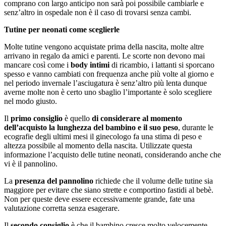
comprano con largo anticipo non sarà poi possibile cambiarle e
senz’altro in ospedale non è il caso di trovarsi senza cambi.
Tutine per neonati come sceglierle
Molte tutine vengono acquistate prima della nascita, molte altre
arrivano in regalo da amici e parenti. Le scorte non devono mai
mancare così come i
body intimi
di ricambio, i lattanti si sporcano
spesso e vanno cambiati con frequenza anche più volte al giorno e
nel periodo invernale l’asciugatura è senz’altro più lenta dunque
averne molte non è certo uno sbaglio l’importante è solo scegliere
nel modo giusto.
Il
primo consiglio
è quello
di considerare al momento
dell’acquisto la lunghezza del bambino e il suo peso
, durante le
ecografie degli ultimi mesi il ginecologo fa una stima di peso e
altezza possibile al momento della nascita. Utilizzate questa
informazione l’acquisto delle tutine neonati, considerando anche che
vi è il pannolino.
La
presenza del pannolino
richiede che il volume delle tutine sia
maggiore per evitare che siano strette e comportino fastidi al bebè.
Non per queste deve essere eccessivamente grande, fate una
valutazione corretta senza esagerare.
Il
secondo consiglio
è che il bambino cresce molto velocemente