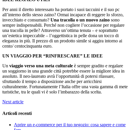
Per anni il diretto interessato ha portato i suoi taccuini e il suo pc
all’interno dello stesso zaino? Ormai incapace di reggere lo sforzo,
invecchiato e consumato?
Una tracolla o un nuovo zaino
sono
sempre indispensabili. Perché non cogliere l’occasione per regalare
una tracolla in pelle? Attraverso un’ottima tenuta – e soprattutto
un’estetica impeccabile – l’oggettistica in pelle dona un tocco di
eleganza in più. Il prezzo di un prodotto simile si aggira intorno ai
cento/ centocinquanta euro.
UN VIAGGIO PER “RINFRESCARE” LE IDEE
Un
viaggio verso una meta culturale
è sempre gradito e regalare
un soggiorno in una grande città potrebbe essere la migliore idea in
assoluto. Il neo-laureato avrà l’opportunità di potersi rilassare,
sfruttando il tempo a disposizione anche per arricchirsi
culturalmente. Fortunatamente l’Italia offre una vasta gamma di mete
turistiche, tra le quali vi è solo l’imbarazzo della scelta.
Next article
Articoli recenti
Aprire un e-commerce per il tuo negozio: cosa sapere e come
fare