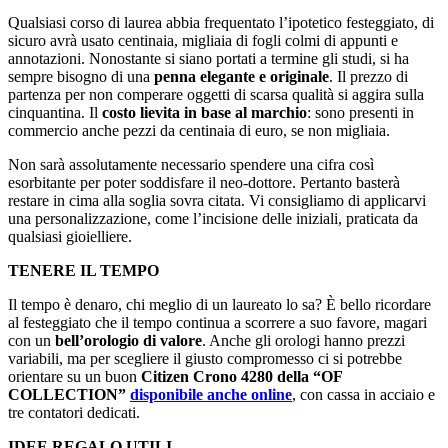
Qualsiasi corso di laurea abbia frequentato l’ipotetico festeggiato, di
sicuro avrà usato centinaia, migliaia di fogli colmi di appunti e
annotazioni. Nonostante si siano portati a termine gli studi, si ha
sempre bisogno di una
penna elegante e originale
. Il prezzo di
partenza per non comperare oggetti di scarsa qualità si aggira sulla
cinquantina. Il
costo lievita
in base al marchio
: sono presenti in
commercio anche pezzi da centinaia di euro, se non migliaia.
Non sarà assolutamente necessario spendere una cifra così
esorbitante per poter soddisfare il neo-dottore. Pertanto basterà
restare in cima alla soglia sovra citata. Vi consigliamo di applicarvi
una personalizzazione, come l’incisione delle iniziali, praticata da
qualsiasi gioielliere.
TENERE IL TEMPO
Il tempo è denaro, chi meglio di un laureato lo sa? È bello ricordare
al festeggiato che il tempo continua a scorrere a suo favore, magari
con un
bell’orologio di valore
. Anche gli orologi hanno prezzi
variabili, ma per scegliere il giusto compromesso ci si potrebbe
orientare su un buon
Citizen Crono 4280 della “OF
COLLECTION”
disponibile anche online
, con cassa in acciaio e
tre contatori dedicati.
IDEE REGALO UTILI