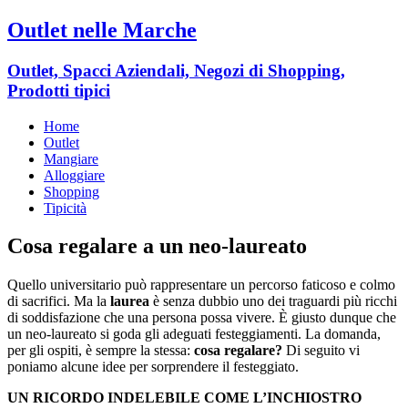
Outlet nelle Marche
Outlet, Spacci Aziendali, Negozi di Shopping,
Prodotti tipici
Home
Outlet
Mangiare
Alloggiare
Shopping
Tipicità
Cosa regalare a un neo-laureato
Quello universitario può rappresentare un percorso faticoso e colmo
di sacrifici. Ma la
laurea
è senza dubbio uno dei traguardi più ricchi
di soddisfazione che una persona possa vivere. È giusto dunque che
un neo-laureato si goda gli adeguati festeggiamenti. La domanda,
per gli ospiti, è sempre la stessa:
cosa regalare?
Di seguito vi
poniamo alcune idee per sorprendere il festeggiato.
UN RICORDO INDELEBILE COME L’INCHIOSTRO